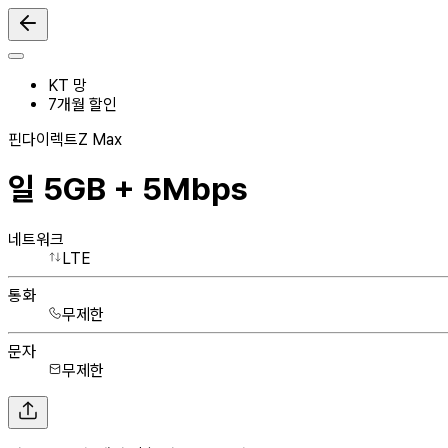
KT 망
7
개월 할인
핀다이렉트Z Max
일 5GB + 5Mbps
네트워크
LTE
통화
무제한
문자
무제한