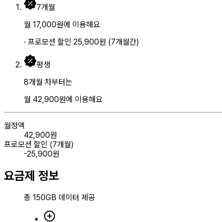
7
개월
월
17,000
원
에 이용해요
· 프로모션 할인
25,900
원
(
7
개월간)
평생
8개월 차부터는
월
42,900
원
에 이용해요
월정액
42,900
원
프로모션 할인 (
7
개월)
-
25,900
원
요금제 정보
총
150GB
데이터 제공