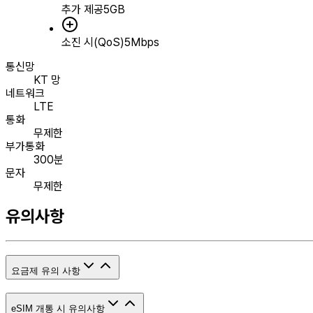
추가 제공
5GB
소진 시(QoS)
5Mbps
통신망
KT 망
네트워크
LTE
통화
무제한
부가통화
300분
문자
무제한
유의사항
요금제 유의 사항
eSIM 개통 시 유의사항