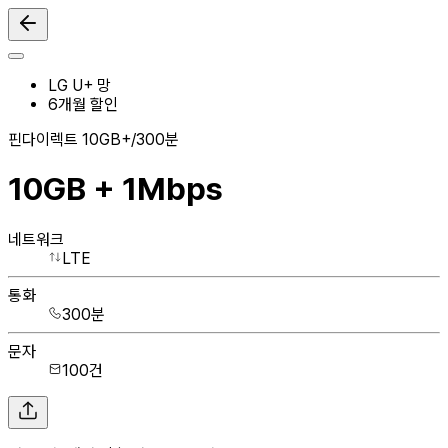
LG U+ 망
6
개월 할인
핀다이렉트 10GB+/300분
10GB + 1Mbps
네트워크
LTE
통화
300분
문자
100건