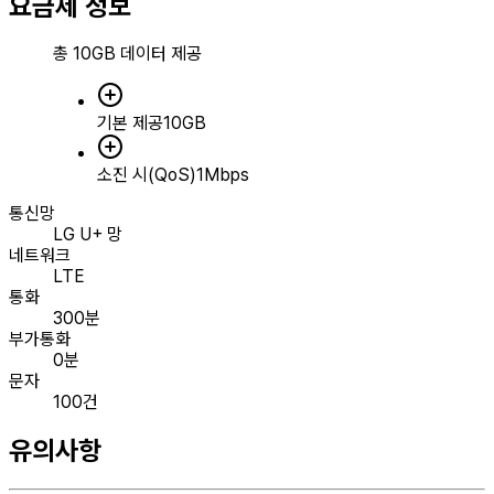
요금제 정보
총
10GB
데이터 제공
기본 제공
10GB
소진 시(QoS)
1Mbps
통신망
LG U+ 망
네트워크
LTE
통화
300분
부가통화
0분
문자
100건
유의사항