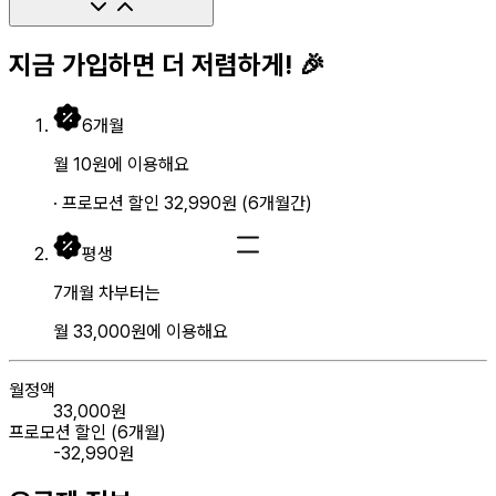
지금 가입하면 더 저렴하게! 🎉
6
개월
월
10
원
에 이용해요
· 프로모션 할인
32,990
원
(
6
개월간)
평생
7개월 차부터는
월
33,000
원
에 이용해요
월정액
33,000
원
프로모션 할인 (
6
개월)
-
32,990
원