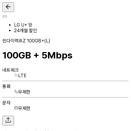
LG U+ 망
24
개월 할인
핀다이렉트Z 100GB+(L)
100GB + 5Mbps
네트워크
LTE
통화
무제한
문자
무제한