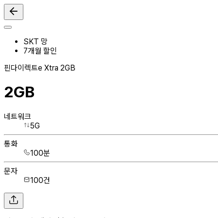
SKT 망
7
개월 할인
핀다이렉트e Xtra 2GB
2GB
네트워크
5G
통화
100분
문자
100건