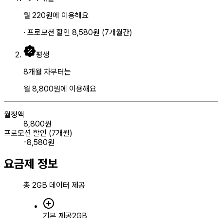
월
220
원
에 이용해요
· 프로모션 할인
8,580
원
(
7
개월간)
평생
8개월 차부터는
월
8,800
원
에 이용해요
월정액
8,800
원
프로모션 할인 (
7
개월)
-
8,580
원
요금제 정보
총
2GB
데이터 제공
기본 제공
2GB